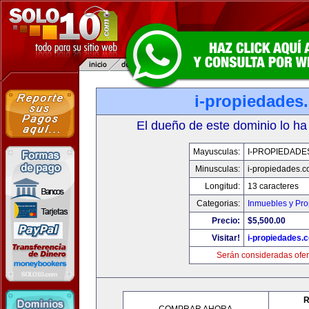
i-propiedades
El dueño de este dominio lo ha
Mayusculas:
I-PROPIEDADE
Minusculas:
i-propiedades.
Longitud:
13 caracteres
Categorias:
Inmuebles y Pr
Precio:
$5,500.00
Visitar!
i-propiedades.
Serán consideradas ofer
R