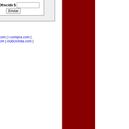
Ofrecido $
.com
|
i-compra.com
|
com
|
clubciclista.com
|