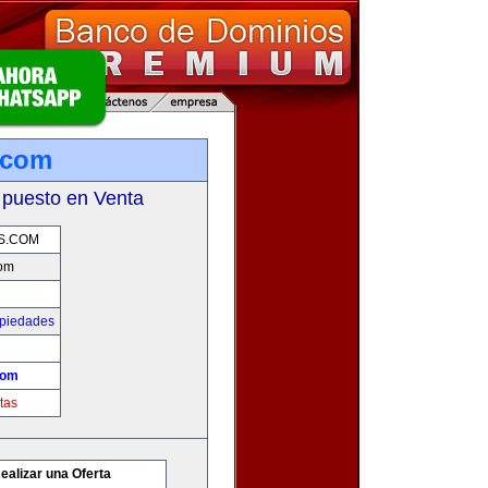
.com
 puesto en Venta
S.COM
com
opiedades
com
tas
ealizar una Oferta