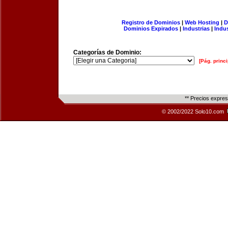
Registro de Dominios
|
Web Hosting
|
D
Dominios Expirados
|
Industrias
|
Indu
Categorías de Dominio:
[Pág. princi
** Precios expre
© 2002/2022 Solo10.com