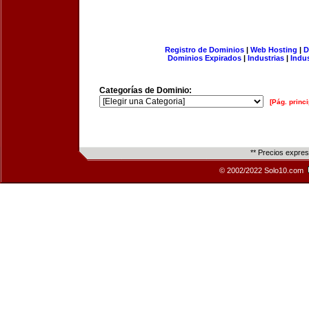
Registro de Dominios
|
Web Hosting
|
D
Dominios Expirados
|
Industrias
|
Indu
Categorías de Dominio:
[Pág. princi
** Precios expre
© 2002/2022 Solo10.com