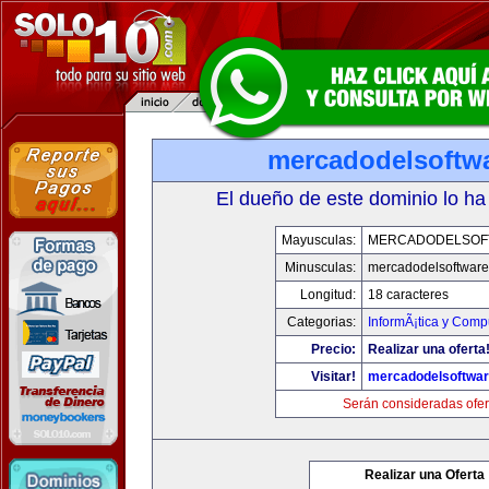
mercadodelsoftw
El dueño de este dominio lo ha
Mayusculas:
MERCADODELSOF
Minusculas:
mercadodelsoftwar
Longitud:
18 caracteres
Categorias:
InformÃ¡tica y Comp
Precio:
Realizar una oferta
Visitar!
mercadodelsoftwa
Serán consideradas ofer
Realizar una Oferta