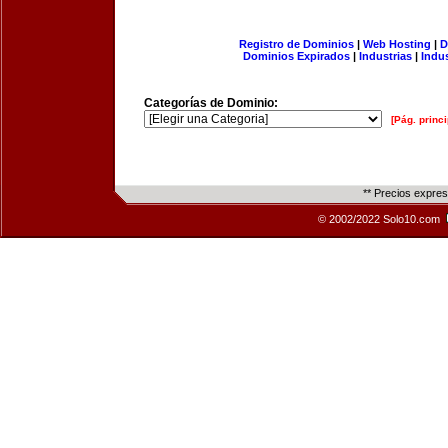
Registro de Dominios
|
Web Hosting
|
D
Dominios Expirados
|
Industrias
|
Indu
Categorías de Dominio:
[Pág. princi
** Precios expre
© 2002/2022 Solo10.com