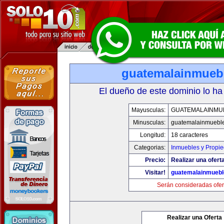
guatemalainmueb
El dueño de este dominio lo ha
Mayusculas:
GUATEMALAINMU
Minusculas:
guatemalainmuebl
Longitud:
18 caracteres
Categorias:
Inmuebles y Propi
Precio:
Realizar una oferta
Visitar!
guatemalainmueb
Serán consideradas ofer
Realizar una Oferta