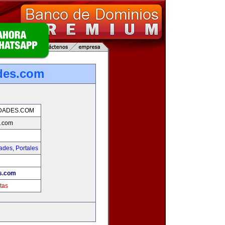
des.com
DADES.COM
s.com
dades
,
Portales
s.com
tas