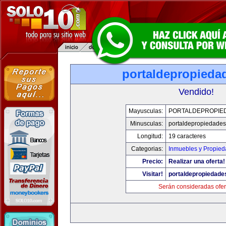
portaldepropieda
Vendido!
Mayusculas:
PORTALDEPROPIE
Minusculas:
portaldepropiedade
Longitud:
19 caracteres
Categorias:
Inmuebles y Propie
Precio:
Realizar una oferta!
Visitar!
portaldepropiedade
Serán consideradas ofer