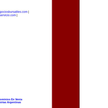
gociosbursatiles.com
|
ervicio.com
|
ominios En Venta
strias Argentinas