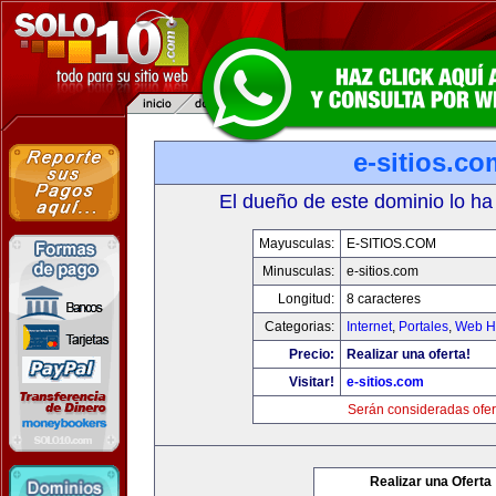
e-sitios.co
El dueño de este dominio lo ha
Mayusculas:
E-SITIOS.COM
Minusculas:
e-sitios.com
Longitud:
8 caracteres
Categorias:
Internet
,
Portales
,
Web Ho
Precio:
Realizar una oferta!
Visitar!
e-sitios.com
Serán consideradas ofer
Realizar una Oferta