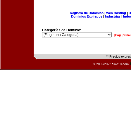
Registro de Dominios
|
Web Hosting
|
D
Dominios Expirados
|
Industrias
|
Indu
Categorías de Dominio:
[Pág. princi
** Precios expre
© 2002/2022 Solo10.com