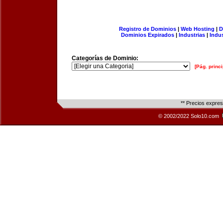
Registro de Dominios
|
Web Hosting
|
D
Dominios Expirados
|
Industrias
|
Indu
Categorías de Dominio:
[Pág. princi
** Precios expre
© 2002/2022 Solo10.com