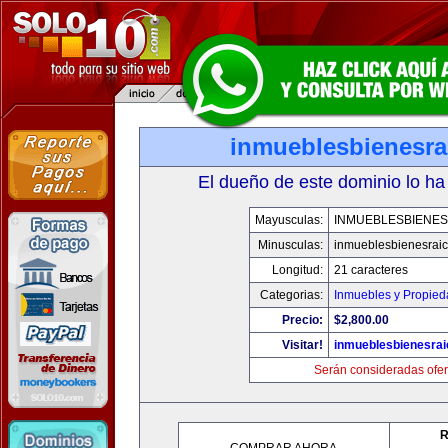
inmueblesbienesra
El dueño de este dominio lo ha
Mayusculas:
INMUEBLESBIENES
Minusculas:
inmueblesbienesrai
Longitud:
21 caracteres
Categorias:
Inmuebles y Propie
Precio:
$2,800.00
Visitar!
inmueblesbienesra
Serán consideradas ofer
R