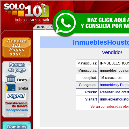
InmueblesHoust
Vendido!
Mayusculas:
INMUEBLESHOU
Minusculas:
inmuebleshousto
Longitud:
16 caracteres
Categorias:
Inmuebles y Prop
Precio:
Realizar una ofer
Visitar!
inmuebleshousto
Serán consideradas ofer