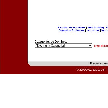
Registro de Dominios
|
Web Hosting
|
D
Dominios Expirados
|
Industrias
|
Indu
Categorías de Dominio:
[Pág. princi
** Precios expre
© 2002/2022 Solo10.com