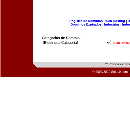
Registro de Dominios
|
Web Hosting
|
D
Dominios Expirados
|
Industrias
|
Indu
Categorías de Dominio:
[Pág. princi
** Precios expre
© 2002/2022 Solo10.com