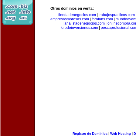
Otros dominios en venta:
tiendadenegocios.com
|
trabajospracticos.com
empresasmorosas.com
|
forofans.com
|
mundoevent
|
analistadenegocios.com
|
onlinecompra.c
forodeinversiones.com
|
pescaprofesional.co
Registro de Dominios
|
Web Hosting
|
D