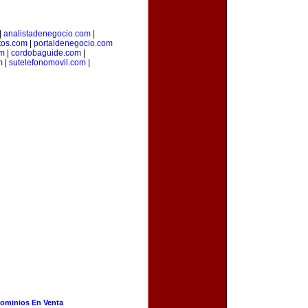
|
analistadenegocio.com
|
os.com
|
portaldenegocio.com
om
|
cordobaguide.com
|
m
|
sutelefonomovil.com
|
ominios En Venta