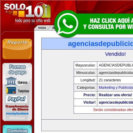
agenciasdepublici
Vendido!
Mayusculas:
AGENCIASDEPUBLI
Minusculas:
agenciasdepublicid
Longitud:
21 caracteres
Categorias:
Marketing y Publicid
Precio:
Realizar una oferta!
Visitar!
agenciasdepublicid
Serán consideradas ofer