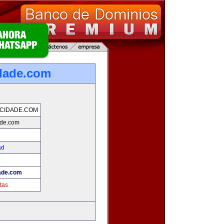
dade.com
CIDADE.COM
ade.com
ad
ade.com
tas