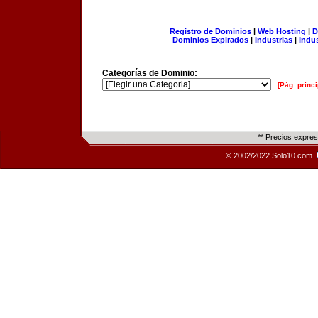
Registro de Dominios
|
Web Hosting
|
D
Dominios Expirados
|
Industrias
|
Indu
Categorías de Dominio:
[Pág. princi
** Precios expre
© 2002/2022 Solo10.com