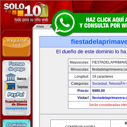
fiestadelaprimav
El dueño de este dominio lo ha
Mayusculas:
FIESTADELAPRIMAV
Minusculas:
fiestadelaprimavera.c
Longitud:
19 caracteres
Categorias:
Sociedad
,
TelevisiÃ³n
Precio:
$980.00
Visitar!
fiestadelaprimavera
Serán consideradas ofer
R