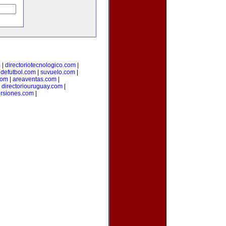
m
|
directoriotecnologico.com
|
odefutbol.com
|
suvuelo.com
|
com
|
areaventas.com
|
|
directoriouruguay.com
|
ersiones.com
|