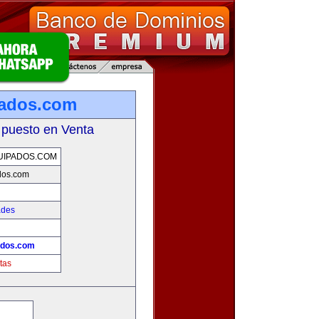
pados.com
 puesto en Venta
UIPADOS.COM
dos.com
ades
ados.com
tas