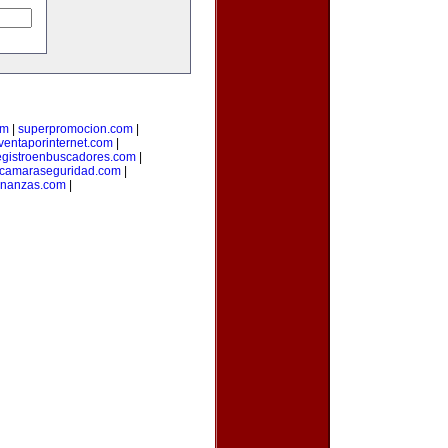
om
|
superpromocion.com
|
ventaporinternet.com
|
egistroenbuscadores.com
|
camaraseguridad.com
|
inanzas.com
|