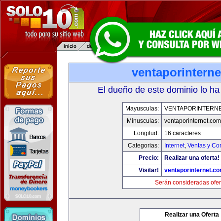
ventaporintern
El dueño de este dominio lo ha
Mayusculas:
VENTAPORINTERN
Minusculas:
ventaporinternet.com
Longitud:
16 caracteres
Categorias:
Internet
,
Ventas y Co
Precio:
Realizar una oferta!
Visitar!
ventaporinternet.c
Serán consideradas ofer
Realizar una Oferta