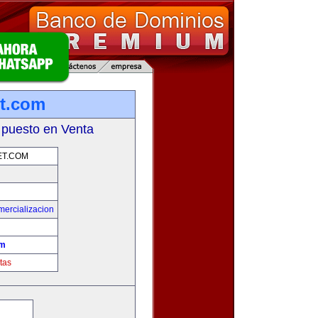
et.com
 puesto en Venta
ET.COM
mercializacion
om
tas