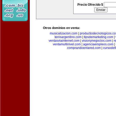
Precio Ofrecido $
Otros dominios en venta:
musicalizacion.com
|
productostecnologicos.c
tenisargentino.com
|
tipsdemarketing.com
|
ventasviainternet.com
|
visionynegocios.com
|
r
ventamultinivel.com
|
agenciaempleos.com
|
comprandoenlared.com
|
cursodef