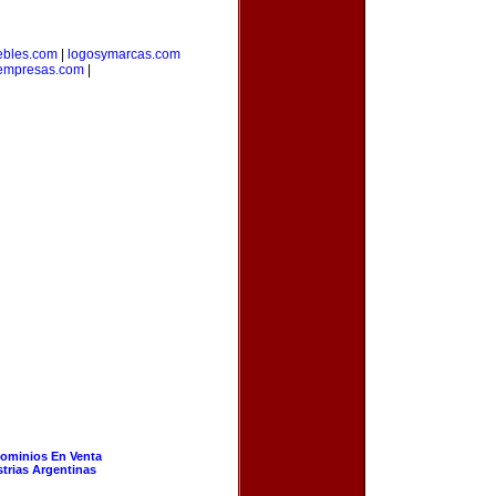
bles.com
|
logosymarcas.com
empresas.com
|
ominios En Venta
strias Argentinas