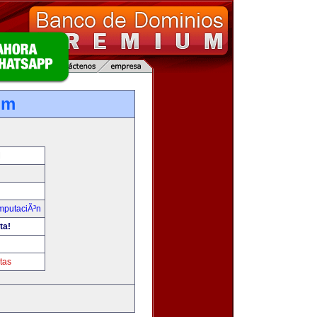
om
M
omputaciÃ³n
ta!
tas