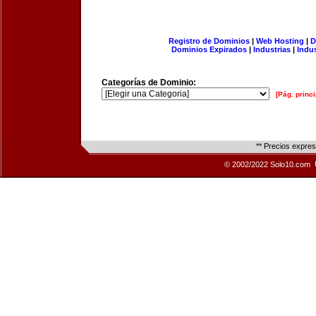
Registro de Dominios
|
Web Hosting
|
D
Dominios Expirados
|
Industrias
|
Indu
Categorías de Dominio:
[Pág. princi
** Precios expre
© 2002/2022 Solo10.com