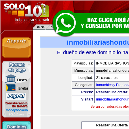
inmobiliariashond
El dueño de este dominio lo ha
Mayusculas:
INMOBILIARIASHO
Minusculas:
inmobiliariashondur
Longitud:
21 caracteres
Categorias:
Inmuebles y Propie
Precio:
Realizar una oferta!
Visitar!
inmobiliariashondu
Serán consideradas ofer
Realizar una Oferta