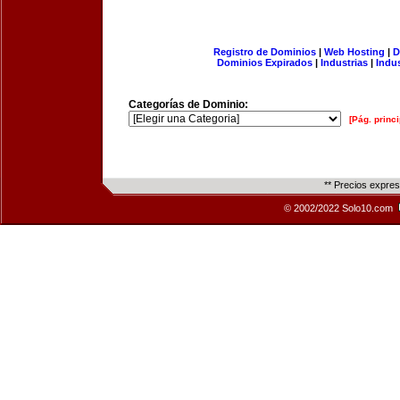
Registro de Dominios
|
Web Hosting
|
D
Dominios Expirados
|
Industrias
|
Indu
Categorías de Dominio:
[Pág. princi
** Precios expre
© 2002/2022 Solo10.com