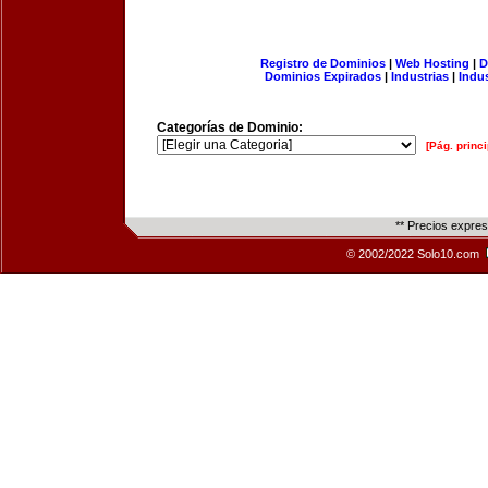
Registro de Dominios
|
Web Hosting
|
D
Dominios Expirados
|
Industrias
|
Indu
Categorías de Dominio:
[Pág. princi
** Precios expre
© 2002/2022 Solo10.com