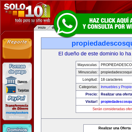
propiedadescosq
El dueño de este dominio lo ha
Mayusculas:
PROPIEDADESCO
Minusculas:
propiedadescosqu
Longitud:
18 caracteres
Categorias:
Inmuebles y Propi
Precio:
Realizar una oferta
Visitar!
propiedadescosqu
Serán consideradas ofer
Realizar una Oferta