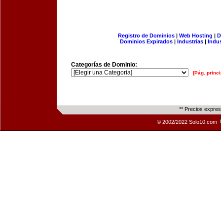
Registro de Dominios
|
Web Hosting
|
D
Dominios Expirados
|
Industrias
|
Indu
Categorías de Dominio:
[Pág. princi
** Precios expre
© 2002/2022 Solo10.com