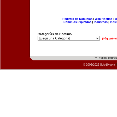
Registro de Dominios
|
Web Hosting
|
D
Dominios Expirados
|
Industrias
|
Indu
Categorías de Dominio:
[Pág. princi
** Precios expre
© 2002/2022 Solo10.com