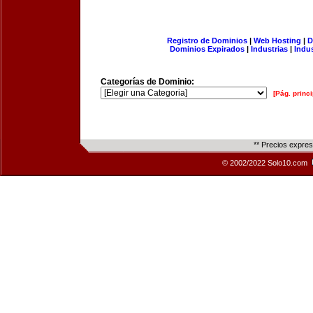
Registro de Dominios
|
Web Hosting
|
D
Dominios Expirados
|
Industrias
|
Indu
Categorías de Dominio:
[Pág. princi
** Precios expre
© 2002/2022 Solo10.com