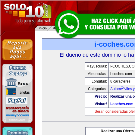
i-coches.c
El dueño de este dominio lo ha
Mayusculas:
I-COCHES.CO
Minusculas:
i-coches.com
Longitud:
8 caracteres
Categorias:
AutomÃ³viles 
Precio:
Realizar una o
Visitar!
i-coches.com
Serán consideradas ofer
Realizar una Oferta