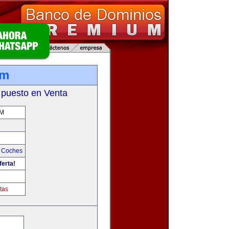
om
 puesto en Venta
M
y Coches
ferta!
tas