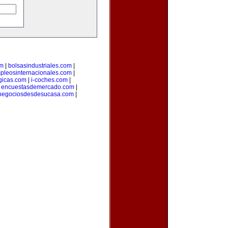
om
|
bolsasindustriales.com
|
pleosinternacionales.com
|
gicas.com
|
i-coches.com
|
|
encuestasdemercado.com
|
negociosdesdesucasa.com
|